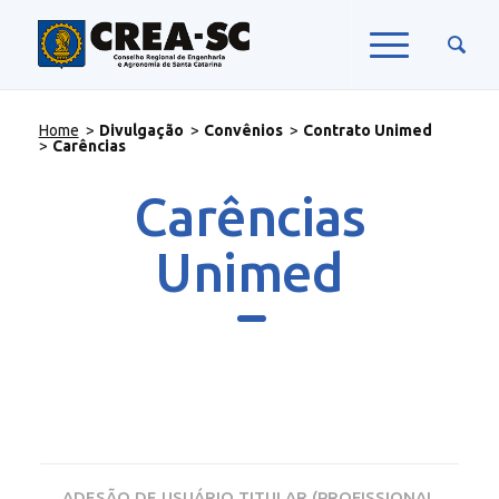
Home
>
Divulgação
>
Convênios
>
Contrato Unimed
>
Carências
Carências
Unimed
ADESÃO DE USUÁRIO TITULAR (PROFISSIONAL