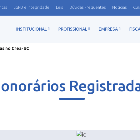
ntas
LGPD e Integridade
Leis
Dúvidas Frequentes
Notícias
Cur
INSTITUCIONAL
PROFISSIONAL
EMPRESA
FISC
as no Crea-SC
onorários Registrad