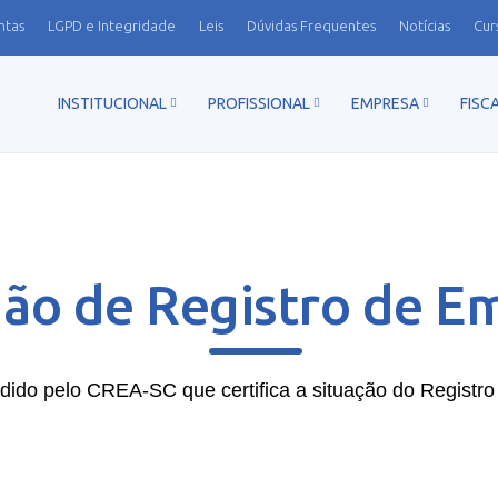
ntas
LGPD e Integridade
Leis
Dúvidas Frequentes
Notícias
Cur
INSTITUCIONAL
PROFISSIONAL
EMPRESA
FISC
dão de Registro de E
ido pelo CREA-SC que certifica a situação do Registro