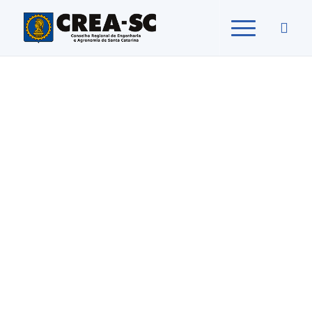
Home
>
Institucional
>
Sobre o CREA-SC
O CREA-SC