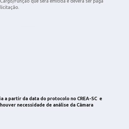
Cargo/Função que será emitida e deverá ser paga
icitação.
cia a partir da data do protocolo no CREA-SC e
 houver necessidade de análise da Câmara