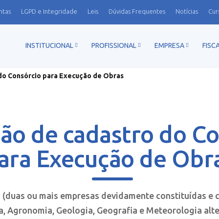
ntas
LGPD e Integridade
Leis
Dúvidas Frequentes
Notícias
Cur
INSTITUCIONAL
PROFISSIONAL
EMPRESA
FISC
do Consórcio para Execução de Obras
ão de cadastro do C
ara Execução de Obr
s (duas ou mais empresas devidamente constituídas e
a, Agronomia, Geologia, Geografia e Meteorologia alt