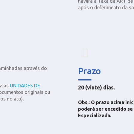
haverá a Taxa da ART de 
após o deferimento da sol
caminhadas através do
Prazo
ossas
UNIDADES DE
20 (vinte) dias.
ocumentos originais ou
os no ato).
Obs.: O prazo acima ini
poderá ser excedido se
Especializada.