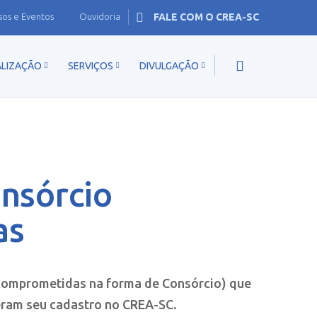
sos e Eventos
Ouvidoria
FALE COM O CREA-SC
ALIZAÇÃO
SERVIÇOS
DIVULGAÇÃO
onsórcio
as
 comprometidas na forma de Consórcio) que
eram seu cadastro no CREA-SC.