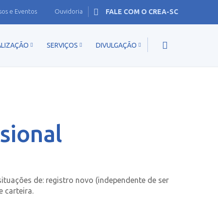
sos e Eventos
Ouvidoria
FALE COM O CREA-SC
ALIZAÇÃO
SERVIÇOS
DIVULGAÇÃO
sional
s situações de: registro novo (independente de ser
 carteira.