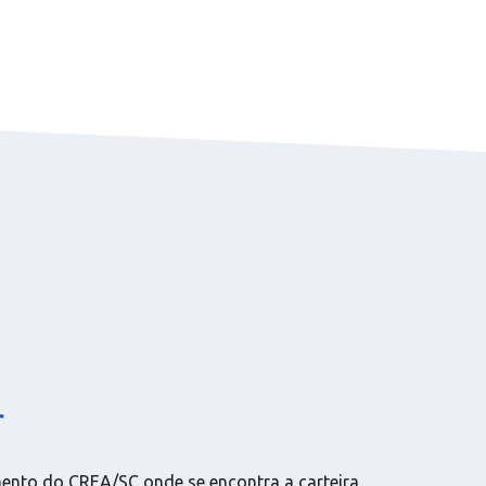
r
nto do CREA/SC onde se encontra a carteira.