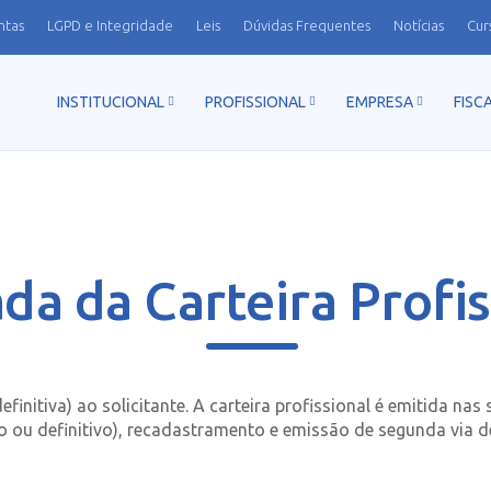
ntas
LGPD e Integridade
Leis
Dúvidas Frequentes
Notícias
Cur
INSTITUCIONAL
PROFISSIONAL
EMPRESA
FISC
ada da Carteira Profis
efinitiva) ao solicitante. A carteira profissional é emitida na
o ou definitivo), recadastramento e emissão de segunda via de