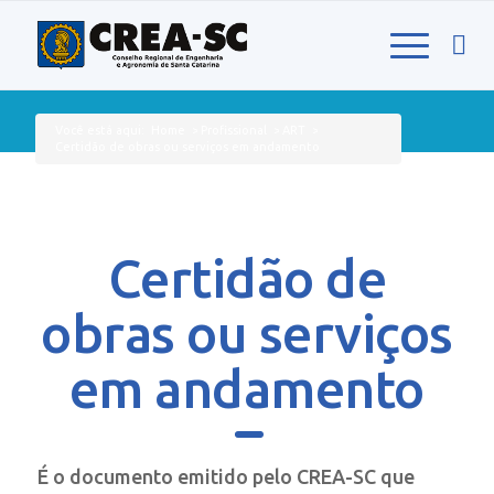
Você está aqui:
Home
>
Profissional
>
ART
>
Certidão de obras ou serviços em andamento
Certidão de
obras ou serviços
em andamento
É o documento emitido pelo CREA-SC que