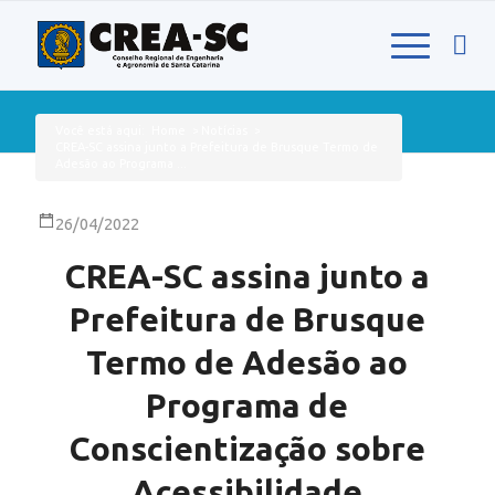
Você está aqui:
Home
>
Notícias
>
CREA-SC assina junto a Prefeitura de Brusque Termo de
Adesão ao Programa ...
26/04/2022
CREA-SC assina junto a
Prefeitura de Brusque
Termo de Adesão ao
Programa de
Conscientização sobre
Acessibilidade