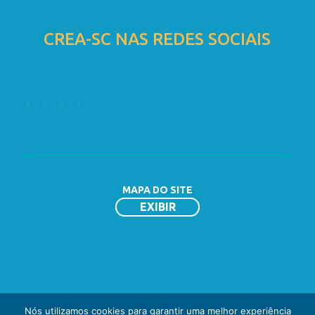
CREA-SC NAS REDES SOCIAIS
MAPA DO SITE
Homepage
Nós utilizamos cookies para garantir uma melhor experiência
Solicitação de Registro