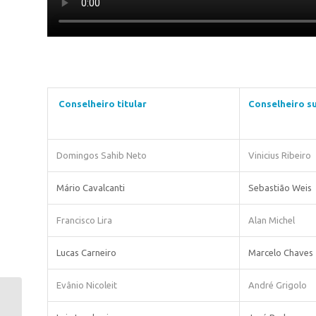
Conselheiro titular
Conselheiro s
Domingos Sahib Neto
Vinicius Ribeiro
Mário Cavalcanti
Sebastião Weis
Francisco Lira
Alan Michel
Lucas Carneiro
Marcelo Chaves
Evânio Nicoleit
André Grigolo
Vencedores do Prêmio
Síndicos Planning são