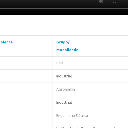
uplente
Grupo/
Modalidade
Civil
Industrial
Agronomia
Industrial
Engenharia Elétrica