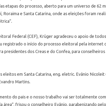
as etapas do processo, aberto para um universo de 62 mi
, Roraima e Santa Catarina, onde as eleições foram real
trica”.
eitoral Federal (CEF), Krüger agradeceu o apoio de tod
u registrado o início do processo eleitoral pela interne
ra presidentes dos Creas e do Confea, para conselheiros 
leitos em Santa Catarina, eng. eletric. Evânio Nicoleit (t
Evandro Martins.
ento do pais e o nosso trabalho vai ser totalmente com
da área”, frisou o conselheiro Evânio, parabenizando pel