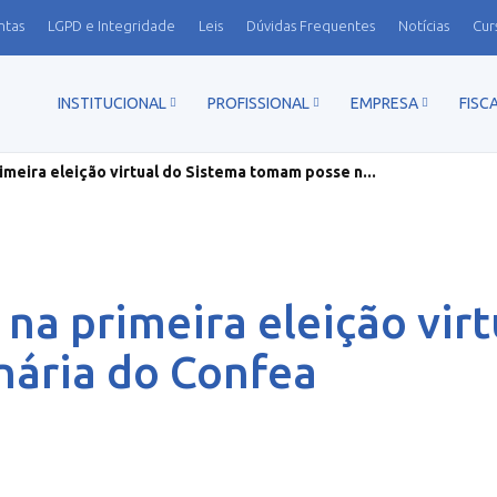
ntas
LGPD e Integridade
Leis
Dúvidas Frequentes
Notícias
Cur
INSTITUCIONAL
PROFISSIONAL
EMPRESA
FISC
imeira eleição virtual do Sistema tomam posse n...
 na primeira eleição vir
nária do Confea