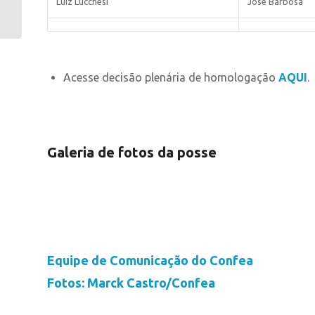
Luiz Lucchesi
José Barbosa
revelados em evento
marcado por...
Acesse decisão plenária de homologação
AQUI
.
Galeria de fotos da posse
Equipe de Comunicação do Confea
Fotos: Marck Castro/Confea