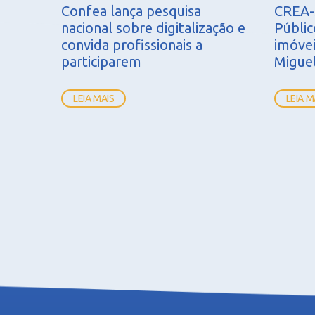
Confea lança pesquisa
CREA-S
nacional sobre digitalização e
Públic
convida profissionais a
imóve
participarem
Migue
LEIA MAIS
LEIA M