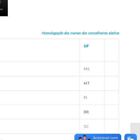
Homologação dos nomes dos conselheiros eleitos
UF
MS
MT
PI
RR
SC