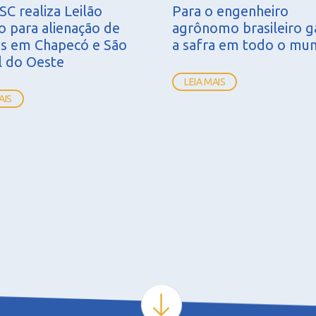
C realiza Leilão
Para o engenheiro
o para alienação de
agrônomo brasileiro g
is em Chapecó e São
a safra em todo o mu
l do Oeste
LEIA MAIS
AIS