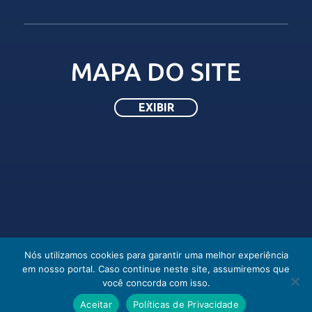
MAPA DO SITE
HOMEPAGE
SOLICITAÇÃO DE REGISTRO
Transparência
EMPRESA
LGPD
FISCALIZAÇÃO
PROFISSIONAL
Nós utilizamos cookies para garantir uma melhor experiência
Registro de Empresa
Leis
em nosso portal. Caso continue neste site, assumiremos que
Auto de Infração
Registrar empresa
Certidão de Registro
Atos Normativos
você concorda com isso.
Denúncia
Atualização de dados da Empresa
Alteração de Registro/Visto
Legislação do CONFEA
Aceitar
Políticas de Privacidade
Denúncia ética
Certidão de registro empresa