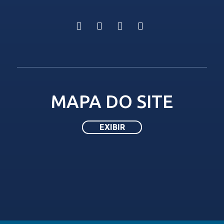
MAPA DO SITE
HOMEPAGE
SOLICITAÇÃO DE REGISTRO
Transparência
EMPRESA