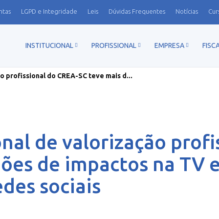
ntas
LGPD e Integridade
Leis
Dúvidas Frequentes
Notícias
Cur
INSTITUCIONAL
PROFISSIONAL
EMPRESA
FISC
o profissional do CREA-SC teve mais d...
nal de valorização prof
hões de impactos na TV e
des sociais