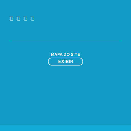
MAPA DO SITE
Homepage
Solicitação de Registro
Transparência
Empresa
Profissional
Fiscalização
LGPD
Registro de Empresa
Certidão de Registro
Auto de Infração
Leis