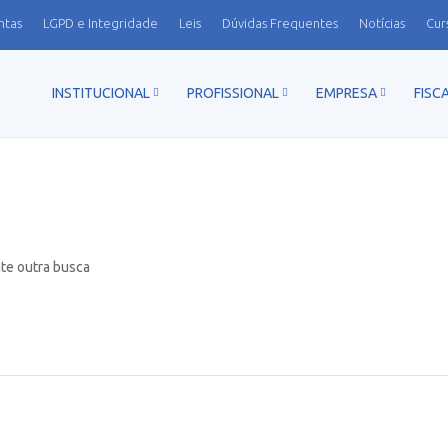
ntas
LGPD e Integridade
Leis
Dúvidas Frequentes
Notícias
Cur
INSTITUCIONAL
PROFISSIONAL
EMPRESA
FISC
nte outra busca